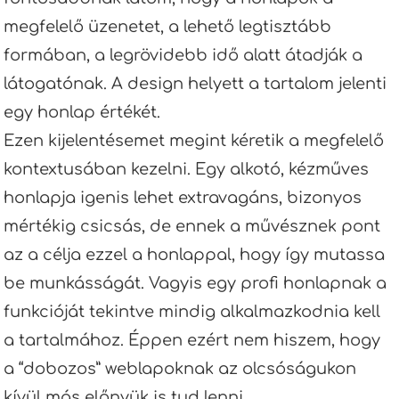
megfelelő üzenetet, a lehető legtisztább
formában, a legrövidebb idő alatt átadják a
látogatónak. A design helyett a tartalom jelenti
egy honlap értékét.
Ezen kijelentésemet megint kéretik a megfelelő
kontextusában kezelni. Egy alkotó, kézműves
honlapja igenis lehet extravagáns, bizonyos
mértékig csicsás, de ennek a művésznek pont
az a célja ezzel a honlappal, hogy így mutassa
be munkásságát. Vagyis egy profi honlapnak a
funkcióját tekintve mindig alkalmazkodnia kell
a tartalmához. Éppen ezért nem hiszem, hogy
a “dobozos” weblapoknak az olcsóságukon
kívül más előnyük is tud lenni.