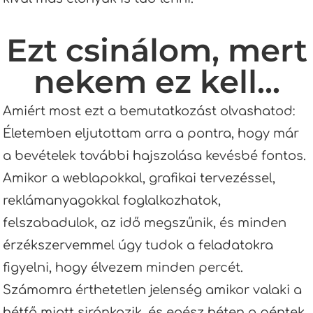
Ezt csinálom, mert
nekem ez kell...
Amiért most ezt a bemutatkozást olvashatod:
Életemben eljutottam arra a pontra, hogy már
a bevételek további hajszolása kevésbé fontos.
Amikor a weblapokkal, grafikai tervezéssel,
reklámanyagokkal foglalkozhatok,
felszabadulok, az idő megszűnik, és minden
érzékszervemmel úgy tudok a feladatokra
figyelni, hogy élvezem minden percét.
Számomra érthetetlen jelenség amikor valaki a
hétfő miatt siránkozik, és egész héten a péntek