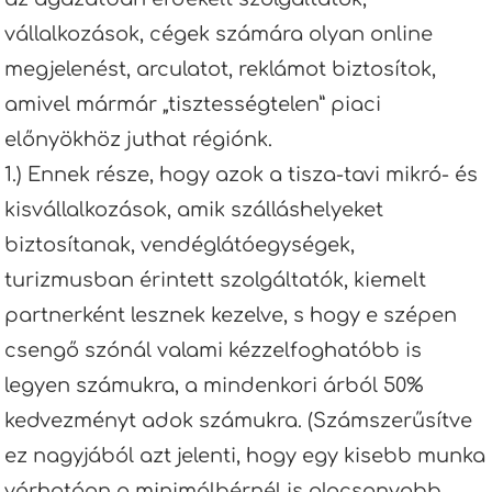
vállalkozások, cégek számára olyan online
megjelenést, arculatot, reklámot biztosítok,
amivel mármár „tisztességtelen” piaci
előnyökhöz juthat régiónk.
1.) Ennek része, hogy azok a tisza-tavi mikró- és
kisvállalkozások, amik szálláshelyeket
biztosítanak, vendéglátóegységek,
turizmusban érintett szolgáltatók, kiemelt
partnerként lesznek kezelve, s hogy e szépen
csengő szónál valami kézzelfoghatóbb is
legyen számukra, a mindenkori árból 50%
kedvezményt adok számukra. (Számszerűsítve
ez nagyjából azt jelenti, hogy egy kisebb munka
várhatóan a minimálbérnél is alacsonyabb