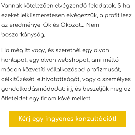
Vannak kötelezően elvégzendő feladatok. S ha
ezeket lelkiismeretesen elvégezzük, a profit lesz
az eredménye. Ok és Okozat… Nem
boszorkányság.
Ha még itt vagy, és szeretnél egy olyan
honlapot, egy olyan webshopot, ami méltó
módon közvetíti vállalkozásod profizmusát,
célkitűzését, elhivatottságát, vagy a személyes
gondolkodásmódodat: írj, és beszéljük meg az
ötleteidet egy finom kávé mellett.
Kérj egy ingyenes konzultációt!