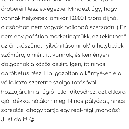
órabérért lesz elvégezve. Mindezt úgy, hogy
vannak helyzetek, amikor 10.000 Ft/óra díjnál
olcsóbban nem vagyok hajlandó szerződni.) Ez
nem egy pofátlan marketingtrükk, ez tekinthető
az én „köszönetnyilvánításomnak” a helybeliek
számára, amiért itt vannak, és keményen
dolgoznak a közös célért. Igen, itt nincs
apróbetűs rész. Ha igazoltan a környéken élő
vállalkozó szeretne szolgáltatásával
hozzájárulni a régió fellendítéséhez, azt ekkora
ajándékkal hálálom meg. Nincs pályázat, nincs
sorsolás, ahogy tartja egy régi-régi „mondás”:
Just do it! 😉