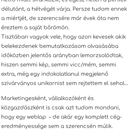
délutánt, a hétvégét várja. Persze tudom ennek
a miértjét, de szerencsére már évek óta nem
éreztem a saját bőrömön.
Tisztában vagyok vele, hogy azon kevesek akik
belekezdenek bemutatkozásom olvasásába
időközben jelentős arányban lemorzsolódtak,
hiszen semmi kép, semmi vicc/mém, semmi
extra, még egy indokolatlanul megjelenő
szivárványos unikornist sem rejtettem el sehol…
Marketingesként, vállalkozóként és
közgazdászként is csak azt tudom mondani,
hogy egy weblap – de akár egy komplett cég-
eredményessége sem a szerencsén múlik.