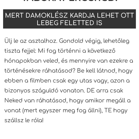
MERT DAMOKLÉSZ KARDJA LEHET OTT
LEBEG FELETTED IS
Ülj le az asztalhoz. Gondold végig, lehetőleg
tiszta fejjel: Mi fog történni a következő
hónapokban veled, és mennyire van ezekre a
történésekre ráhatásod? Be kell látnod, hogy
ebben a filmben csak egy utas vagy, azon a
bizonyos száguldó vonaton. DE arra csak
Neked van ráhatásod, hogy amikor megáll a
vonat (mert egyszer meg fog állni), TE hogy
szállsz le róla!