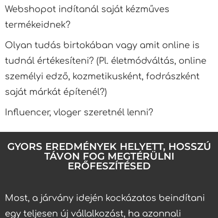
Webshopot indítanál saját kézműves
termékeidnek?
Olyan tudás birtokában vagy amit online is
tudnál értékesíteni? (Pl. életmódváltás, online
személyi edző, kozmetikusként, fodrászként
saját márkát építenél?)
Influencer, vloger szeretnél lenni?
GYORS EREDMÉNYEK HELYETT, HOSSZÚ
TÁVON FOG MEGTÉRÜLNI
ERŐFESZÍTÉSED
Most, a járvány idején kockázatos beindítani
egy teljesen új vállalkozást, ha azonnali