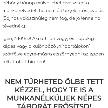
néhány hónap múlva lehet elveszíted a
munkahelyedet, ha nem áll be jelentős javulás!
(Sajnos valószínűleg nem fog, de jó lenne ha
tévednék.)
Igen, NEKED! Aki otthon vagy, és napokig
képes vagy a különböző „hírportálokon”
szörfölve egyre-másra elszörnyedni az éppen
felfuttatott híreken!
NEM TŰRHETED ÖLBE TETT
KÉZZEL, HOGY TE IS A
MUNKANÉLKÜLIEK NÉPES
TÁBORÁT ERŐSÍTSD!